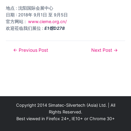
地点 : 沈阳国际会展中心
日期 : 2018年 9月1日 至 9月5日
官方网站 :
www.cieme.org.cn/
欢迎莅临我们展位 :
E1馆D278
Post
←
Previous Post
Next Post
→
navigation
Copyright 2014 Simatec-Silvertech (Asia) Ltd. | All
Rights Reserved.
Best viewed in Firefox 24+, IE10+ or Chrome 30+