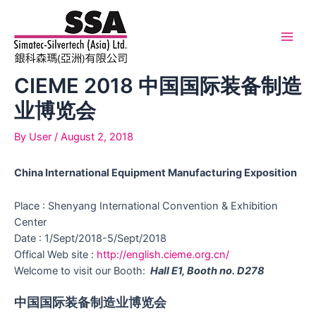
Skip
to
content
Main
Men
CIEME 2018 中国国际装备制造
业博览会
By
User
/
August 2, 2018
China International Equipment Manufacturing Exposition
Place : Shenyang International Convention & Exhibition
Center
Date : 1/Sept/2018-5/Sept/2018
Offical Web site :
http://english.cieme.org.cn/
Welcome to visit our Booth:
Hall E1, Booth no. D278
中国国际装备制造业博览会