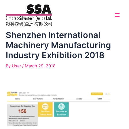
Skip
to
content
Main
Men
Shenzhen International
Machinery Manufacturing
Industry Exhibition 2018
By
User
/
March 29, 2018