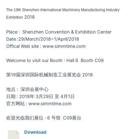
The 19th Shenzhen International Machinery Manufacturing Industry
2018
Exhibition
Place : Shenzhen Convention & Exhibition Center
Date :29/March/2018~1/April/2018
Offical Web site : www.simmtime.com
Welcome to visit our Booth : Hall 6 Booth C09
第19届深圳国际机械制造工业展览会 2018
地点 : 深圳会展中心
日期 : 2018年 3月29日 至 4月1日
官方网站 : www.simmtime.com
欢迎光临我们展位 : 6 号馆 C09展台
Download