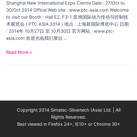
Shanghai New International Expo Centre Date : 27/Oct to
30/Oct 2014 Offical Web site : www.ptc-asia.com Welcome
to visit our Booth : Hall E2, F3-1 亚洲国际动力传动与控制技
术展览会 ( PTC ASIA 2014 ) 地点 : 上海新国际博览中心 日期
: 2014年 10月27日 至 10月30日 官方网站 : www.ptc-
asia.com 欢迎光临我们展位 …
Power
Read More »
Transmission
and
Control
(
PTC
ASIA
2014
)
Copyright 2014 Simatec-Silvertech (Asia) Ltd. | All
Rights Reserved.
Best viewed in Firefox 24+, IE10+ or Chrome 30+