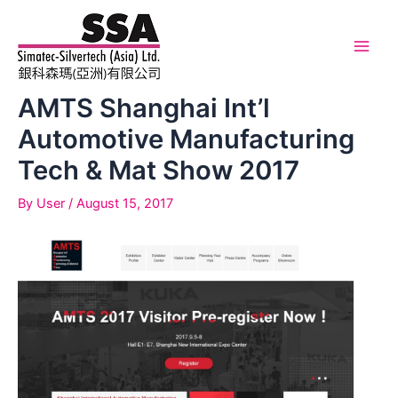
Skip
to
content
Main
Men
AMTS Shanghai Int’l
Automotive Manufacturing
Tech & Mat Show 2017
By
User
/
August 15, 2017