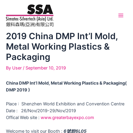
Skip
to
content
Main
Men
2019 China DMP Int’l Mold,
Metal Working Plastics &
Packaging
By
User
/
September 10, 2019
China DMP Int’l Mold, Metal Working Plastics & Packaging(
DMP 2019 )
Place : Shenzhen World Exhibition and Convention Centre
Date : 26/Nov/2019-29/Nov/2019
Offical Web site :
www.greaterbayexpo.com
Welcome to visit our Booth :
6號館6L05